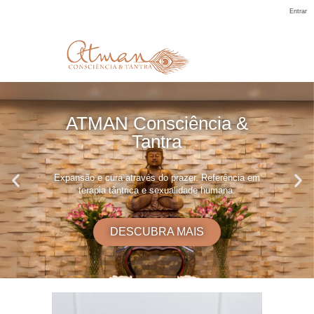
Entrar
ATMAN Consciência &
Tantra
Expansão e cura através do prazer. Referência em
terapia tântrica e sexualidade humana.
DESCUBRA MAIS