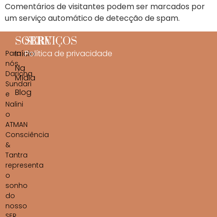
Comentários de visitantes podem ser marcados por
um serviço automático de detecção de spam.
SOBRE
SERVIÇOS
Início
Política de privacidade
Para
nós,
Na
Daricha
Mídia
Sundari
Blog
e
Nalini
o
ATMAN
Consciência
&
Tantra
representa
o
sonho
do
nosso
SER,